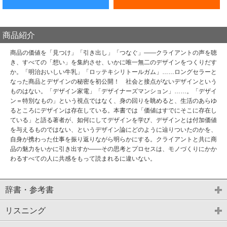
商品紹介
商品の価値を「見つけ」「引き出し」「つなぐ」――クライアントの声を聴
き、すべての「想い」を集約させ、いかに唯一無二のデザインをつくりだす
か。「明治おいしい牛乳」「ロッテキシリトールガム」……ロングセラーと
なった商品とデザインの秘密を初公開！ 社会と接点がないデザインという
ものはない。「デザイン家電」「デザイナーズマンション」……。「デザイ
ン＝特別なもの」という視点ではなく、身の回りを眺めると、生活のあらゆ
るところにデザインは存在している。本書では「価値はすでにそこに存在し
ている」と語る著者が、如何にしてデザインを学び、デザインとは付加価値
を与えるものではない、というデザイン論にどのように辿りついたのかを、
自身が携わった仕事を振り返りながら明らかにする。クライアントと共に商
品の魅力をいかに引き出すか――その思考とプロセスは、モノづくりにかか
わるすべての人に共感をもって読まれるに違いない。
辞書・参考書
リスニング