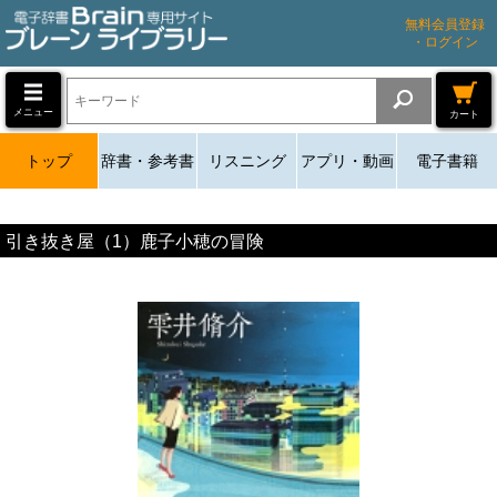
無料会員登録
・ログイン
メニュー
カート
トップ
辞書・参考書
リスニング
アプリ・動画
電子書籍
引き抜き屋（1）鹿子小穂の冒険