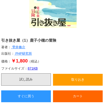
引き抜き屋（1）鹿子小穂の冒険
著者：
雫井脩介
出版社：
PHP研究所
￥1,800
価格：
（税込）
ファイルサイズ：
871
KB
試し読み
取りおき
すぐに買う
カート