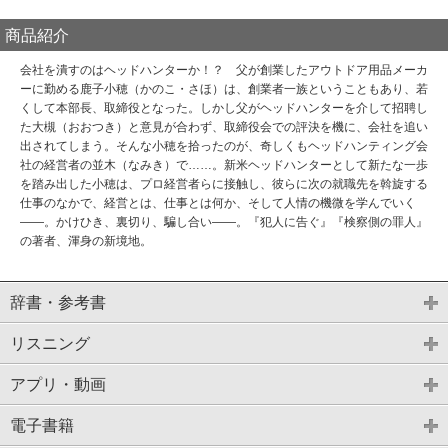
商品紹介
会社を潰すのはヘッドハンターか！？ 父が創業したアウトドア用品メーカ
ーに勤める鹿子小穂（かのこ・さほ）は、創業者一族ということもあり、若
くして本部長、取締役となった。しかし父がヘッドハンターを介して招聘し
た大槻（おおつき）と意見が合わず、取締役会での評決を機に、会社を追い
出されてしまう。そんな小穂を拾ったのが、奇しくもヘッドハンティング会
社の経営者の並木（なみき）で……。新米ヘッドハンターとして新たな一歩
を踏み出した小穂は、プロ経営者らに接触し、彼らに次の就職先を斡旋する
仕事のなかで、経営とは、仕事とは何か、そして人情の機微を学んでいく
――。かけひき、裏切り、騙し合い――。『犯人に告ぐ』『検察側の罪人』
の著者、渾身の新境地。
辞書・参考書
リスニング
アプリ・動画
電子書籍