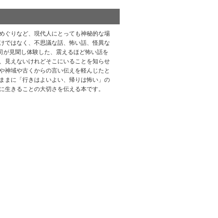
めぐりなど、現代人にとっても神秘的な場
けではなく、不思議な話、怖い話、怪異な
宮司が見聞し体験した、震えるほど怖い話を
、見えないけれどそこにいることを知らせ
や神域や古くからの言い伝えを軽んじたと
ままに「行きはよいよい、帰りは怖い」の
に生きることの大切さを伝える本です。