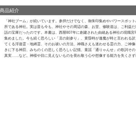
商品紹介
「神社ブーム」が続いています。参拝だけでなく、御朱印集めやパワースポット
所である神社。実は昔も今も、神社やその周辺の森、お堂、修験道は、ご利益だ
話の宝庫だったのです。本書は、西暦807年に創建された由緒ある神社の現職
集めました。今も続く恐ろしい「丑の刻参り」、黄昏時が逢魔が時と言われる訳
てくる浮遊霊・地縛霊、そのお祓いの方法、神職さえも迷わせる霊の力、ご神像
きに下る神罰、みちのくの悲しく恐ろしい記憶、童謡「通りゃんせ」の歌詞その
真実……など。神様や目に見えないものを畏れ敬う心や想像する能力を失くさず