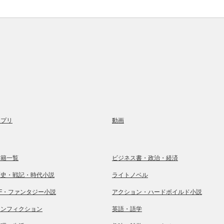
アプリ
動画
書籍一覧
ビジネス書・政治・経済
歴史・戦記・時代小説
ライトノベル
SF・ファンタジー小説
アクション・ハードボイルド小説
ノンフィクション
英語・語学