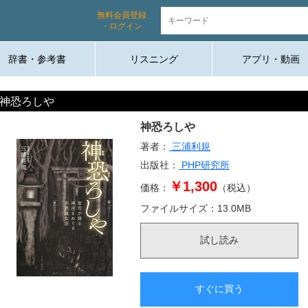
無料会員登録
・ログイン
辞書・参考書
リスニング
アプリ・動画
神恐ろしや
神恐ろしや
著者：
三浦利規
出版社：
PHP研究所
￥1,300
価格：
（税込）
ファイルサイズ：
13.0
MB
試し読み
すぐに買う