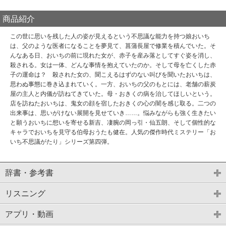
商品紹介
この世に思いを残した人の姿が見えるという不思議な能力を持つ娘おいち
は、父のような医者になることを夢見て、菖蒲長屋で修業を積んでいた。そ
んなある日、おいちの前に現れた女が、赤子を産み落としてすぐ姿を消し、
殺される。女は一体、どんな事情を抱えていたのか。そして母を亡くした赤
子の運命は？ 殺された女の、聞こえるはずのない叫びを聞いたおいちは、
思わぬ事態に巻き込まれていく。一方、おいちの父のもとには、老舗の薪炭
屋の主人と内儀が訪ねてきていた。母・おきくの病を治してほしいという。
店を訪ねたおいちは、鬼女の顔を宿したおきくの心の闇を感じ取る。二つの
出来事は、思いがけない展開を見せていき……。悩みながらも強く生きたい
と願うおいちに想いを寄せる新吉、凄腕の岡っ引・仙五朗、そして個性的な
キャラでおいちを見守る伯母おうたも健在。人気の傑作時代ミステリー「お
いち不思議がたり」シリーズ第四弾。
辞書・参考書
リスニング
アプリ・動画