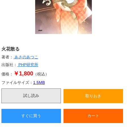
火花散る
著者：
あさのあつこ
出版社：
PHP研究所
￥1,800
価格：
（税込）
ファイルサイズ：
1.5
MB
試し読み
取りおき
すぐに買う
カート