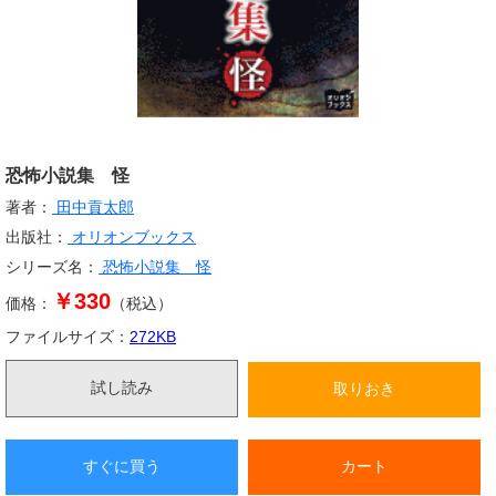
恐怖小説集 怪
著者：
田中貢太郎
出版社：
オリオンブックス
シリーズ名：
恐怖小説集 怪
￥330
価格：
（税込）
ファイルサイズ：
272
KB
試し読み
取りおき
すぐに買う
カート