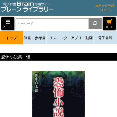
無料会員登録
・ログイン
メニュー
カート
トップ
辞書・参考書
リスニング
アプリ・動画
電子書籍
恐怖小説集 怪