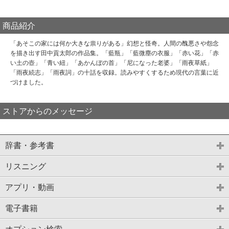
商品紹介
「あそこの家には何か大きな祟りがある」幻想と怪奇。人間の醜悪さや怨念
を描き出す田中貢太郎の作品集。「藍瓶」「藍微塵の衣服」「赤い花」「赤
い土の壺」「青い紐」「あかんぼの首」「尼になった老婆」「雨夜草紙」
「雨夜続志」「雨夜詞」の十話を収録。読みやすくするため現代の言葉に近
づけました。
ストアからのメッセージ
辞書・参考書
リスニング
アプリ・動画
電子書籍
オプション検索