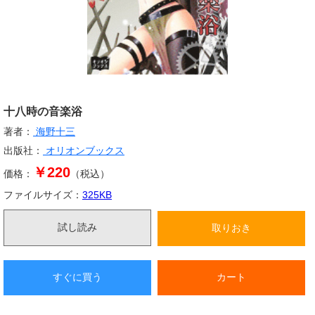
十八時の音楽浴
著者：
海野十三
出版社：
オリオンブックス
￥220
価格：
（税込）
ファイルサイズ：
325
KB
試し読み
取りおき
すぐに買う
カート