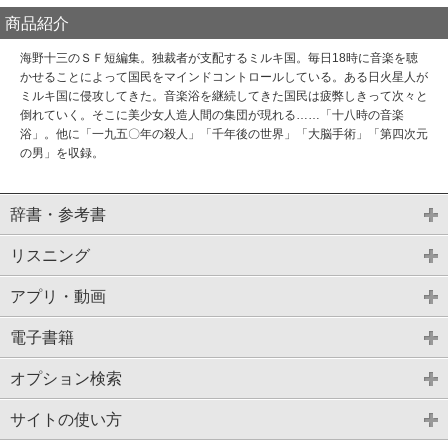
商品紹介
海野十三のＳＦ短編集。独裁者が支配するミルキ国。毎日18時に音楽を聴
かせることによって国民をマインドコントロールしている。ある日火星人が
ミルキ国に侵攻してきた。音楽浴を継続してきた国民は疲弊しきって次々と
倒れていく。そこに美少女人造人間の集団が現れる……「十八時の音楽
浴」。他に「一九五〇年の殺人」「千年後の世界」「大脳手術」「第四次元
の男」を収録。
辞書・参考書
リスニング
アプリ・動画
電子書籍
オプション検索
サイトの使い方