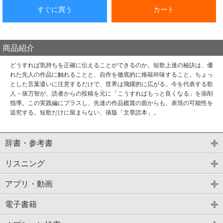
すぐに買う
カート
商品紹介
どうすれば気持ちを正確に伝えることができるのか。短歌上達の秘訣は、優
れた先人の作品に触れることと、自作を徹底的に推敲吟味すること。ちょっ
とした言葉遣いに注意するだけで、世界は飛躍的に広がる。今を代表する歌
人・俵万智が、読者からの投稿を元に「こうすればもっと良くなる」を添削
指導。この実践編にプラスし、先達の作品鑑賞の面からも、表現の可能性を
追究する。短歌だけに留まらない、俵版「文章読本」。
辞書・参考書
リスニング
アプリ・動画
電子書籍