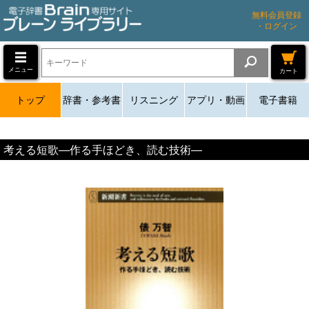
無料会員登録
・ログイン
メニュー
カート
トップ
辞書・参考書
リスニング
アプリ・動画
電子書籍
考える短歌―作る手ほどき、読む技術―