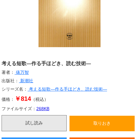
考える短歌―作る手ほどき、読む技術―
著者：
俵万智
出版社：
新潮社
シリーズ名：
考える短歌―作る手ほどき、読む技術―
￥814
価格：
（税込）
ファイルサイズ：
268
KB
試し読み
取りおき