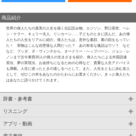
商品紹介
世界の偉人たちの真実の人生を描く伝記読み物。エジソン、野口英世、ヘレ
ン・ケラー、キュリー夫人、リンカーン……子どものときに読んだ、あの偉
人たちの人生をリアルに紹介。偉人たちは、意外な素顔、裏の顔をもってい
た！ 実物はこんな自堕落な人間だった？ あの有名な逸話はウソ？ など
など、ブッダ、ダ・ヴィンチから、オードリー・ヘップバーン、ジョン・レ
ノンまで古今東西30人の偉人の生きざまを紹介。偉人たちによる外国語速
習法、夢の実現法、お金持ちになるための心得など、貴重な人生アドバイス
も満載。人生に迷ったときの道しるべとして。また、人生をともに歩む友人
として、ぜひこの本をあなたのかたわらにお置きください。きっと偉人たち
はあなたに語りかけてくれます。
辞書・参考書
リスニング
アプリ・動画
電子書籍