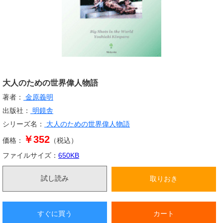
大人のための世界偉人物語
著者：
金原義明
出版社：
明鏡舎
シリーズ名：
大人のための世界偉人物語
￥352
価格：
（税込）
ファイルサイズ：
650
KB
試し読み
取りおき
すぐに買う
カート