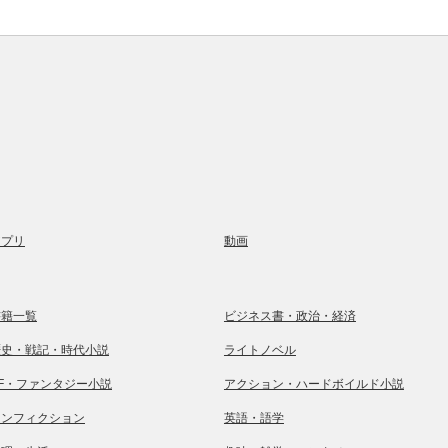
アプリ
動画
書籍一覧
ビジネス書・政治・経済
歴史・戦記・時代小説
ライトノベル
SF・ファンタジー小説
アクション・ハードボイルド小説
ノンフィクション
英語・語学