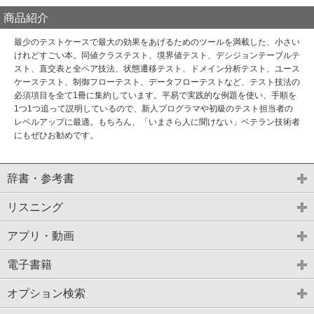
商品紹介
最少のテストケースで最大の効果をあげるためのツールを満載した、小さい
けれどすごい本。同値クラステスト、境界値テスト、デシジョンテーブルテ
スト、直交表と全ペア技法、状態遷移テスト、ドメイン分析テスト、ユース
ケーステスト、制御フローテスト、データフローテストなど、テスト技法の
必須項目を全て1冊に集約しています。平易で実践的な例題を使い、手順を
1つ1つ追って説明しているので、新人プログラマや初級のテスト担当者の
レベルアップに最適。もちろん、「いまさら人に聞けない」ベテラン技術者
にもぜひお勧めです。
辞書・参考書
リスニング
アプリ・動画
電子書籍
オプション検索