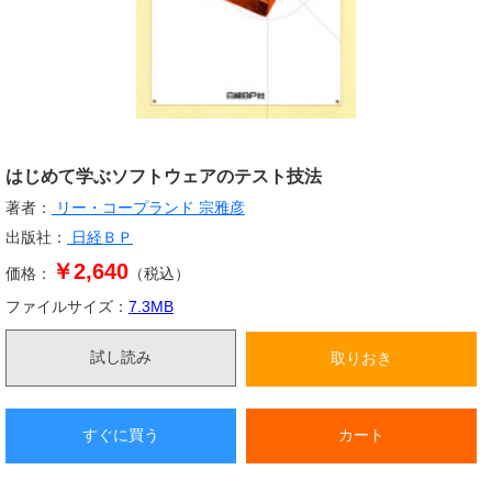
はじめて学ぶソフトウェアのテスト技法
著者：
リー・コープランド
宗雅彦
出版社：
日経ＢＰ
￥2,640
価格：
（税込）
ファイルサイズ：
7.3
MB
試し読み
取りおき
すぐに買う
カート