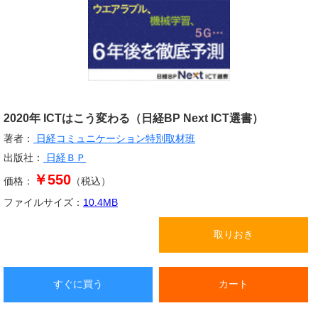
2020年 ICTはこう変わる（日経BP Next ICT選書）
著者：
日経コミュニケーション特別取材班
出版社：
日経ＢＰ
￥550
価格：
（税込）
ファイルサイズ：
10.4
MB
取りおき
すぐに買う
カート