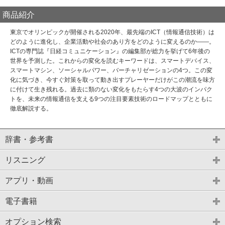
商品紹介
東京でオリンピックが開催される2020年、最先端のICT（情報通信技術）は
どのように進化し、企業活動や社会のあり方をどのように変えるのか――。
ICTの専門誌『日経コミュニケーション』の編集部が総力を挙げて6年後の
世界を予測した。これからの変化を読むキーワードは、スマートデバイス、
スマートマシン、ソーシャルパワー、バーチャリゼーションの4つ。この変
化に気づき、今すぐ対策を取って動き出すプレーヤーだけがこの潮流を味方
に付けて生き残れる。過去に類のない変化をもたらす4つの大波のインパク
トを、未来の情報通信を支える9つの注目要素技術のロードマップとともに
徹底解説する。
辞書・参考書
リスニング
アプリ・動画
電子書籍
オプション検索