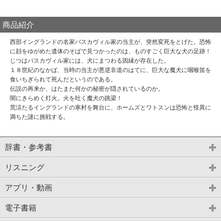
商品紹介
西部イングランドの名家バスカヴィル家の当主が、突然変死をとげた。恐怖
に顔をゆがめた遺体のそばで見つかったのは、ものすごく巨大な犬の足跡！
じつはバスカヴィル家には、犬にまつわる因縁が存在した。
１８世紀のなかば、当時の当主が悪逆非道のはてに、巨大な魔犬に咽喉笛を
食いちぎられて死んだというのである。
伝説の再来か、はたまた何かの秘密が隠されているのか。
闇にきらめく灯火。火を吐く魔犬の跳梁！
荒涼たるイングランドの寒村を舞台に、ホームズとワトスンは恐怖と怪異に
満ちた謎に挑戦する。
辞書・参考書
リスニング
アプリ・動画
電子書籍