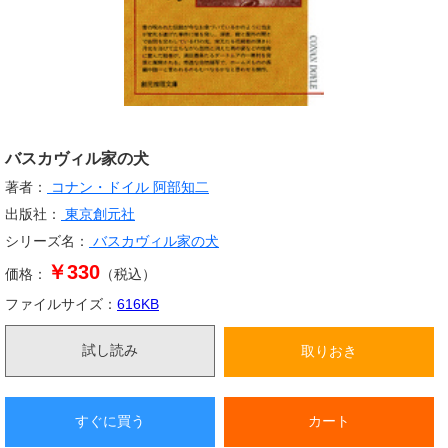
バスカヴィル家の犬
著者：
コナン・ドイル
阿部知二
出版社：
東京創元社
シリーズ名：
バスカヴィル家の犬
￥330
価格：
（税込）
ファイルサイズ：
616
KB
試し読み
取りおき
すぐに買う
カート