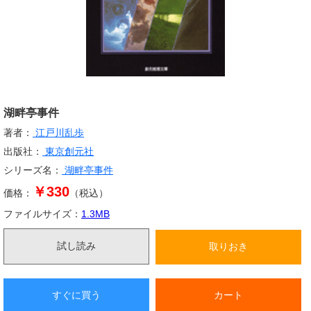
湖畔亭事件
著者：
江戸川乱歩
出版社：
東京創元社
シリーズ名：
湖畔亭事件
￥330
価格：
（税込）
ファイルサイズ：
1.3
MB
試し読み
取りおき
すぐに買う
カート