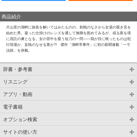
商品紹介
片山里の湖畔に旅装を解いてはみたものの、刺戟のなさから女湯の覗き見を
始めた男。凝った仕掛けのレンズを通して無聊を慰めてみるが、或る夜を境
に屈託の虜となる。女の背中を窺う短刀の一閃――我が目に映ったものは犯
行現場か、妄執のなせる業か?! 傑作「湖畔亭事件」に初の新聞連載「一寸
法師」を併載。
辞書・参考書
リスニング
アプリ・動画
電子書籍
オプション検索
サイトの使い方