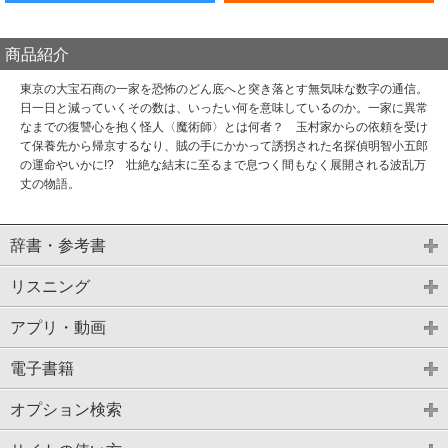
商品紹介
東京の大宝石商の一家を恐怖のどん底へと突き落とす無気味な数字の通信。
日一日と減っていくその数は、いったい何を意味しているのか。一家に異常
なまでの復讐心を抱く怪人〈魔術師〉とは何者？ 玉村家からの依頼を受け
て保養先から帰京するなり、賊の手にかかって誘拐された名探偵明智小五郎
の運命やいかに!? 壮絶な結末に至るまで息つく間もなく展開される波乱万
丈の物語。
辞書・参考書
リスニング
アプリ・動画
電子書籍
オプション検索