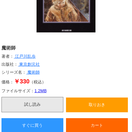
魔術師
著者：
江戸川乱歩
出版社：
東京創元社
シリーズ名：
魔術師
￥330
価格：
（税込）
ファイルサイズ：
1.2
MB
試し読み
取りおき
すぐに買う
カート