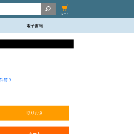
カート
電子書籍
件簿３
取りおき
カート