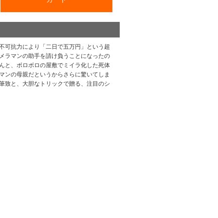
不可抗力により「二日で五万円」という超
メラマンの助手を請け負うことになったの
んと、ボロボロの屋敷でミイラ化した死体
マンの母親だというからさらに驚いてしま
筆致と、大胆なトリックで贈る、注目のシ