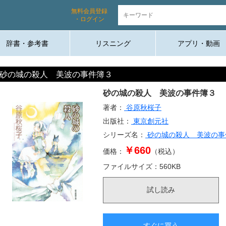
無料会員登録
・ログイン
辞書・参考書
リスニング
アプリ・動画
砂の城の殺人 美波の事件簿３
砂の城の殺人 美波の事件簿３
著者：
谷原秋桜子
出版社：
東京創元社
シリーズ名：
砂の城の殺人 美波の事
￥660
価格：
（税込）
ファイルサイズ：
560
KB
試し読み
すぐに買う