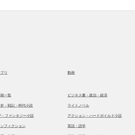
アプリ
動画
書籍一覧
ビジネス書・政治・経済
歴史・戦記・時代小説
ライトノベル
SF・ファンタジー小説
アクション・ハードボイルド小説
ノンフィクション
英語・語学