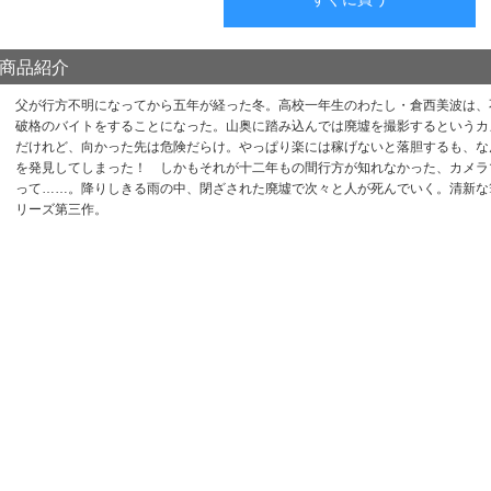
商品紹介
父が行方不明になってから五年が経った冬。高校一年生のわたし・倉西美波は、
破格のバイトをすることになった。山奥に踏み込んでは廃墟を撮影するというカ
だけれど、向かった先は危険だらけ。やっぱり楽には稼げないと落胆するも、な
を発見してしまった！ しかもそれが十二年もの間行方が知れなかった、カメラ
って……。降りしきる雨の中、閉ざされた廃墟で次々と人が死んでいく。清新な
リーズ第三作。