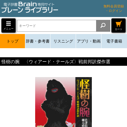
無料会員登録
・ログイン
メニュー
カート
トップ
辞書・参考書
リスニング
アプリ・動画
電子書籍
怪樹の腕 〈ウィアード・テールズ〉戦前邦訳傑作選