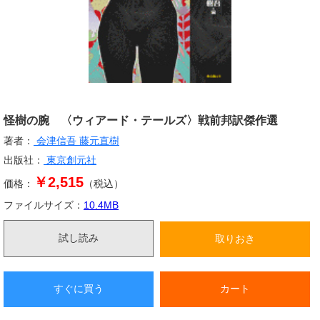
怪樹の腕 〈ウィアード・テールズ〉戦前邦訳傑作選
著者：
会津信吾
藤元直樹
出版社：
東京創元社
￥2,515
価格：
（税込）
ファイルサイズ：
10.4
MB
試し読み
取りおき
すぐに買う
カート