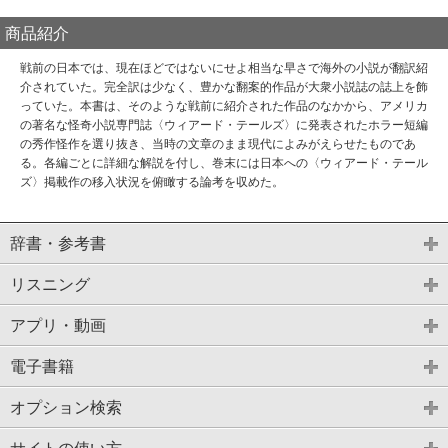
商品紹介
戦前の日本では、現在ほどではないにせよ相当な早さで海外の小説が翻訳紹
介されていた。完全訳は少なく、豊かな翻案的作品が大衆小説誌の誌上を飾
っていた。本書は、そのような戦前に紹介された作品のなかから、アメリカ
の著名な怪奇小説専門誌〈ウィアード・テールズ〉に発表されたホラー短編
の秀作怪作を選り抜き、当時の文章のまま現代によみがえらせたものであ
る。各編ごとに詳細な解説を付し、巻末には日本への〈ウィアード・テール
ズ〉掲載作の移入状況を俯瞰する論考を収めた。
辞書・参考書
リスニング
アプリ・動画
電子書籍
オプション検索
サイトの使い方