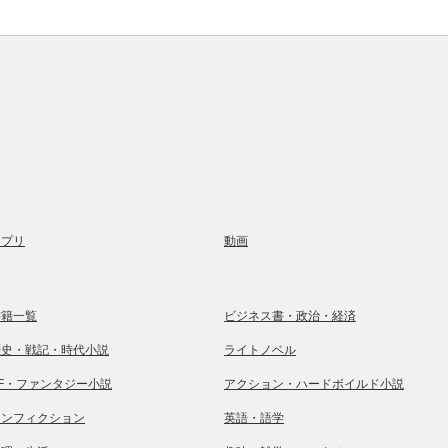
アプリ
動画
書籍一覧
ビジネス書・政治・経済
歴史・戦記・時代小説
ライトノベル
SF・ファンタジー小説
アクション・ハードボイルド小説
ノンフィクション
英語・語学