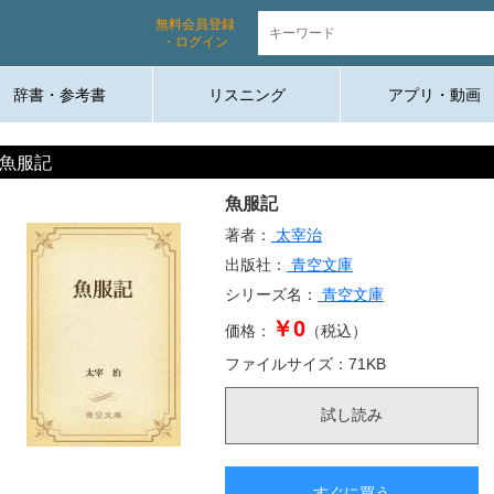
無料会員登録
・ログイン
辞書・参考書
リスニング
アプリ・動画
魚服記
魚服記
著者：
太宰治
出版社：
青空文庫
シリーズ名：
青空文庫
￥0
価格：
（税込）
ファイルサイズ：
71
KB
試し読み
すぐに買う