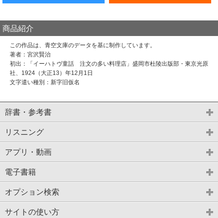
商品紹介
この作品は、青空文庫のデータを基に制作しています。
著者：宮沢賢治
初出：「イーハトヴ童話 注文の多い料理店」盛岡市杜陵出版部・東京光原
社、1924（大正13）年12月1日
文字遣い種別：新字旧仮名
辞書・参考書
リスニング
アプリ・動画
電子書籍
オプション検索
サイトの使い方