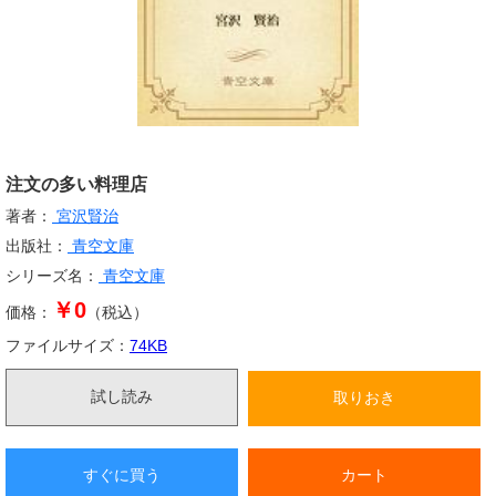
注文の多い料理店
著者：
宮沢賢治
出版社：
青空文庫
シリーズ名：
青空文庫
￥0
価格：
（税込）
ファイルサイズ：
74
KB
試し読み
取りおき
すぐに買う
カート