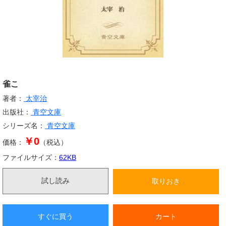
雀こ
著者：
太宰治
出版社：
青空文庫
シリーズ名：
青空文庫
￥0
価格：
（税込）
ファイルサイズ：
62
KB
試し読み
取りおき
すぐに買う
カート