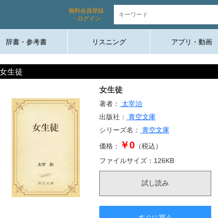
無料会員登録
・ログイン
辞書・参考書
リスニング
アプリ・動画
女生徒
女生徒
著者：
太宰治
出版社：
青空文庫
シリーズ名：
青空文庫
￥0
価格：
（税込）
ファイルサイズ：
126
KB
試し読み
すぐに買う