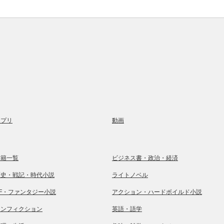
アプリ
動画
書籍一覧
ビジネス書・政治・経済
歴史・戦記・時代小説
ライトノベル
SF・ファンタジー小説
アクション・ハードボイルド小説
ノンフィクション
英語・語学