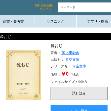
無料会員登録
・ログイン
辞書・参考書
リスニング
アプリ・動画
源おじ
源おじ
著者：
国木田独歩
出版社：
青空文庫
シリーズ名：
青空文庫
￥0
価格：
（税込）
ファイルサイズ：
99
KB
試し読み
すぐに買う