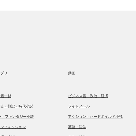
アプリ
動画
書籍一覧
ビジネス書・政治・経済
歴史・戦記・時代小説
ライトノベル
SF・ファンタジー小説
アクション・ハードボイルド小説
ノンフィクション
英語・語学