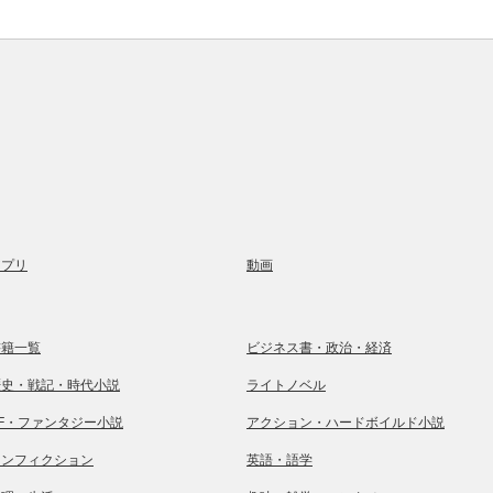
アプリ
動画
書籍一覧
ビジネス書・政治・経済
歴史・戦記・時代小説
ライトノベル
SF・ファンタジー小説
アクション・ハードボイルド小説
ノンフィクション
英語・語学