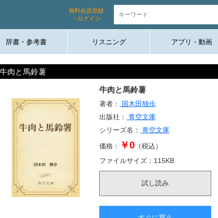
無料会員登録
・ログイン
辞書・参考書
リスニング
アプリ・動画
牛肉と馬鈴薯
牛肉と馬鈴薯
著者：
国木田独歩
出版社：
青空文庫
シリーズ名：
青空文庫
￥0
価格：
（税込）
ファイルサイズ：
115
KB
試し読み
すぐに買う