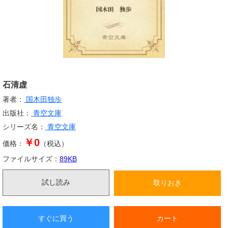
石清虚
著者：
国木田独歩
出版社：
青空文庫
シリーズ名：
青空文庫
￥0
価格：
（税込）
ファイルサイズ：
89
KB
試し読み
取りおき
すぐに買う
カート