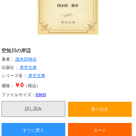
空知川の岸辺
著者：
国木田独歩
出版社：
青空文庫
シリーズ名：
青空文庫
￥0
価格：
（税込）
ファイルサイズ：
89
KB
試し読み
取りおき
すぐに買う
カート