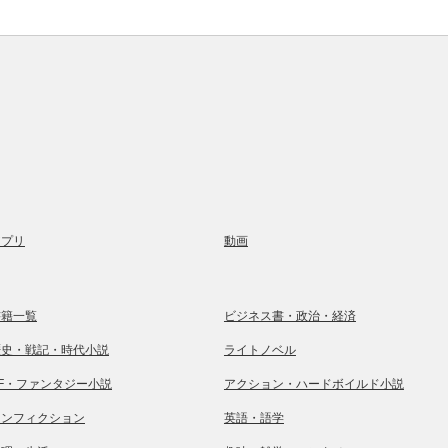
アプリ
動画
書籍一覧
ビジネス書・政治・経済
歴史・戦記・時代小説
ライトノベル
SF・ファンタジー小説
アクション・ハードボイルド小説
ノンフィクション
英語・語学