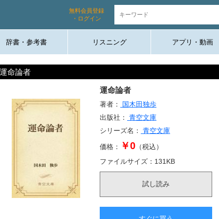
無料会員登録
・ログイン
辞書・参考書
リスニング
アプリ・動画
運命論者
運命論者
著者：
国木田独歩
出版社：
青空文庫
シリーズ名：
青空文庫
￥0
価格：
（税込）
ファイルサイズ：
131
KB
試し読み
すぐに買う