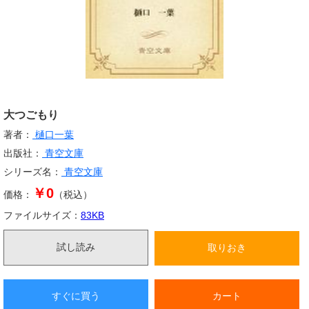
大つごもり
著者：
樋口一葉
出版社：
青空文庫
シリーズ名：
青空文庫
￥0
価格：
（税込）
ファイルサイズ：
83
KB
試し読み
取りおき
すぐに買う
カート