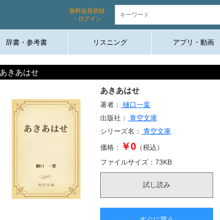
無料会員登録
・ログイン
辞書・参考書
リスニング
アプリ・動画
あきあはせ
あきあはせ
著者：
樋口一葉
出版社：
青空文庫
シリーズ名：
青空文庫
￥0
価格：
（税込）
ファイルサイズ：
73
KB
試し読み
すぐに買う