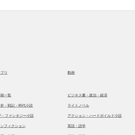
アプリ
動画
書籍一覧
ビジネス書・政治・経済
歴史・戦記・時代小説
ライトノベル
SF・ファンタジー小説
アクション・ハードボイルド小説
ノンフィクション
英語・語学