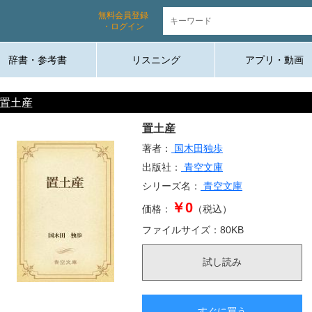
無料会員登録
・ログイン
辞書・参考書
リスニング
アプリ・動画
置土産
置土産
著者：
国木田独歩
出版社：
青空文庫
シリーズ名：
青空文庫
￥0
価格：
（税込）
ファイルサイズ：
80
KB
試し読み
すぐに買う