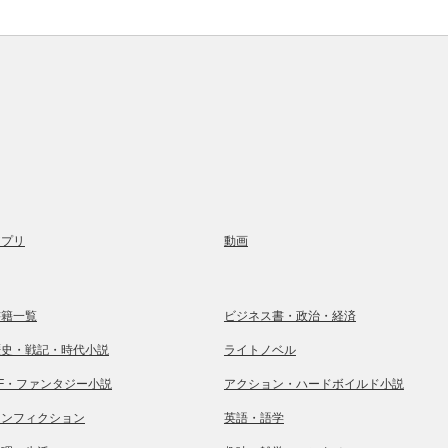
アプリ
動画
書籍一覧
ビジネス書・政治・経済
歴史・戦記・時代小説
ライトノベル
SF・ファンタジー小説
アクション・ハードボイルド小説
ノンフィクション
英語・語学