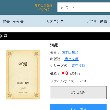
無料会員登録
・ログイン
辞書・参考書
リスニング
アプリ・動画
河霧
河霧
著者：
国木田独歩
出版社：
青空文庫
シリーズ名：
青空文庫
￥0
価格：
（税込）
ファイルサイズ：
82
KB
試し読み
すぐに買う