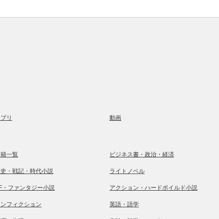
アプリ
動画
書籍一覧
ビジネス書・政治・経済
歴史・戦記・時代小説
ライトノベル
SF・ファンタジー小説
アクション・ハードボイルド小説
ノンフィクション
英語・語学