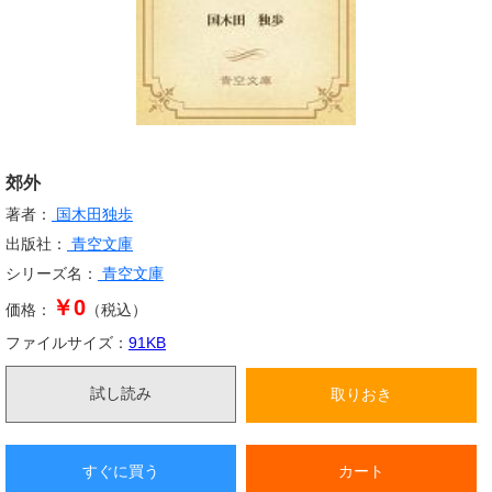
郊外
著者：
国木田独歩
出版社：
青空文庫
シリーズ名：
青空文庫
￥0
価格：
（税込）
ファイルサイズ：
91
KB
試し読み
取りおき
すぐに買う
カート