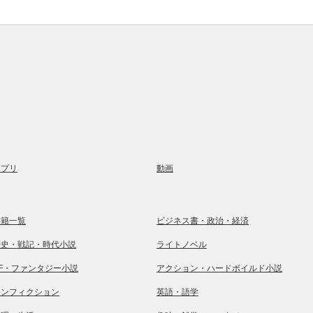
アプリ
動画
書籍一覧
ビジネス書・政治・経済
歴史・戦記・時代小説
ライトノベル
SF・ファンタジー小説
アクション・ハードボイルド小説
ノンフィクション
英語・語学