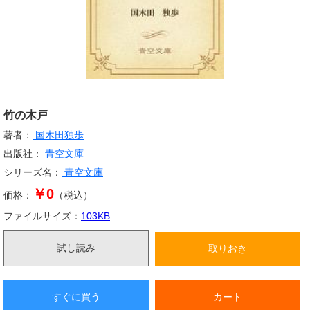
竹の木戸
著者：
国木田独歩
出版社：
青空文庫
シリーズ名：
青空文庫
￥0
価格：
（税込）
ファイルサイズ：
103
KB
試し読み
取りおき
すぐに買う
カート