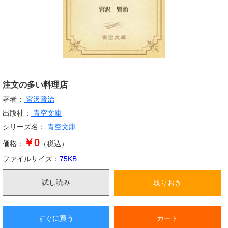
注文の多い料理店
著者：
宮沢賢治
出版社：
青空文庫
シリーズ名：
青空文庫
￥0
価格：
（税込）
ファイルサイズ：
75
KB
試し読み
取りおき
すぐに買う
カート