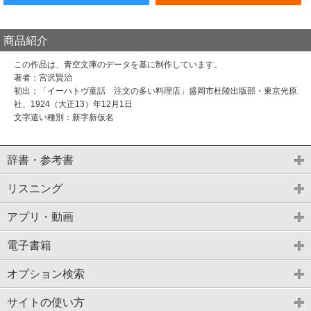
商品紹介
この作品は、青空文庫のデータを基に制作しています。
著者：宮沢賢治
初出：「イーハトヴ童話 注文の多い料理店」盛岡市杜陵出版部・東京光原
社、1924（大正13）年12月1日
文字遣い種別：新字新仮名
辞書・参考書
リスニング
アプリ・動画
電子書籍
オプション検索
サイトの使い方