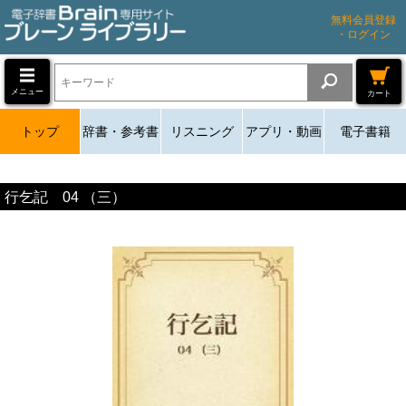
無料会員登録
・ログイン
メニュー
カート
トップ
辞書・参考書
リスニング
アプリ・動画
電子書籍
行乞記 04 （三）