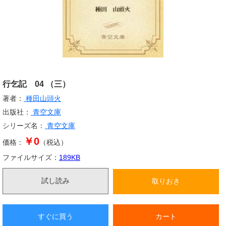
行乞記 04 （三）
著者：
種田山頭火
出版社：
青空文庫
シリーズ名：
青空文庫
￥0
価格：
（税込）
ファイルサイズ：
189
KB
試し読み
取りおき
すぐに買う
カート