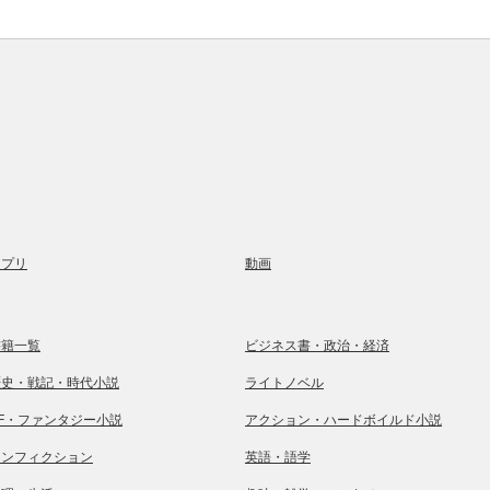
アプリ
動画
書籍一覧
ビジネス書・政治・経済
歴史・戦記・時代小説
ライトノベル
SF・ファンタジー小説
アクション・ハードボイルド小説
ノンフィクション
英語・語学