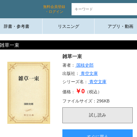
無料会員登録
・ログイン
辞書・参考書
リスニング
アプリ・動画
雑草一束
雑草一束
著者：
国枝史郎
出版社：
青空文庫
シリーズ名：
青空文庫
￥0
価格：
（税込）
ファイルサイズ：
296
KB
試し読み
すぐに買う