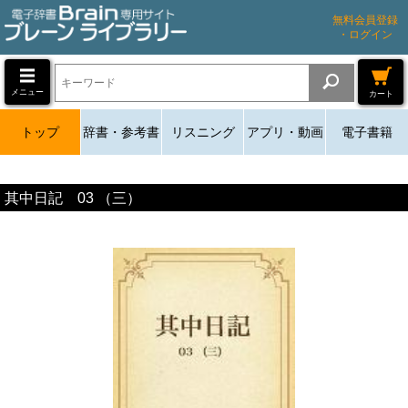
無料会員登録
・ログイン
メニュー
カート
トップ
辞書・参考書
リスニング
アプリ・動画
電子書籍
其中日記 03 （三）