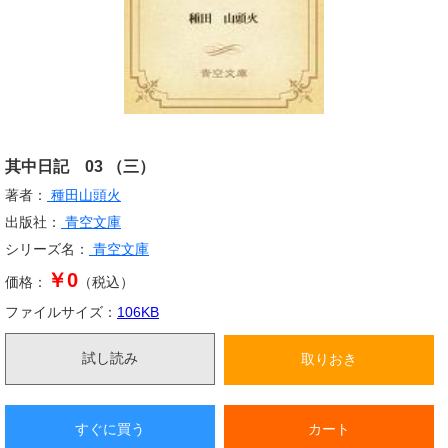
其中日記 03 （三）
著者：
種田山頭火
出版社：
青空文庫
シリーズ名：
青空文庫
￥0
価格：
（税込）
ファイルサイズ：
106
KB
試し読み
取りおき
すぐに買う
カート