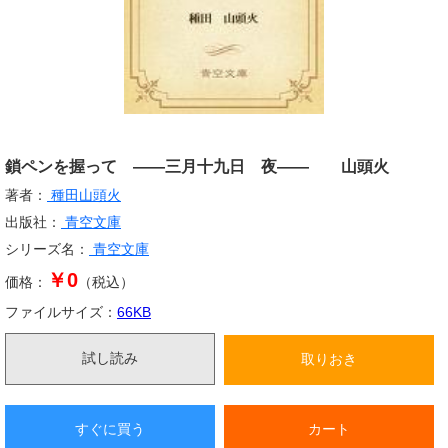
鎖ペンを握って ――三月十九日 夜―― 山頭火
著者：
種田山頭火
出版社：
青空文庫
シリーズ名：
青空文庫
￥0
価格：
（税込）
ファイルサイズ：
66
KB
試し読み
取りおき
すぐに買う
カート