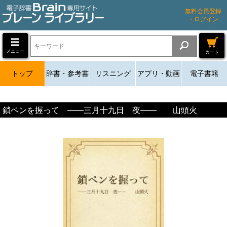
無料会員登録
・ログイン
メニュー
カート
トップ
辞書・参考書
リスニング
アプリ・動画
電子書籍
鎖ペンを握って ――三月十九日 夜―― 山頭火