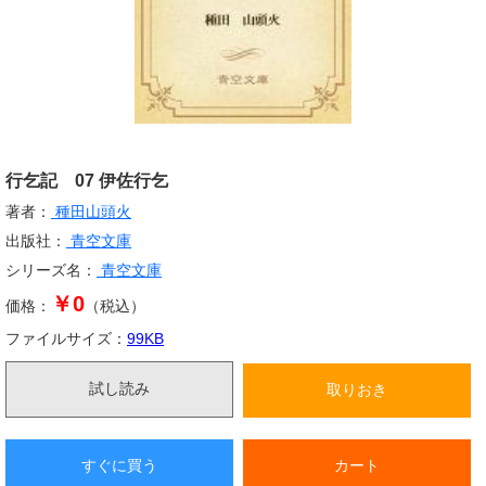
行乞記 07 伊佐行乞
著者：
種田山頭火
出版社：
青空文庫
シリーズ名：
青空文庫
￥0
価格：
（税込）
ファイルサイズ：
99
KB
試し読み
取りおき
すぐに買う
カート