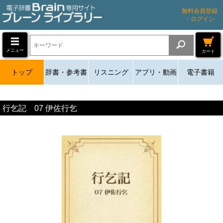
無料会員登録
・ログイン
メニュー
カート
トップ
辞書・参考書
リスニング
アプリ・動画
電子書籍
行乞記 07 伊佐行乞