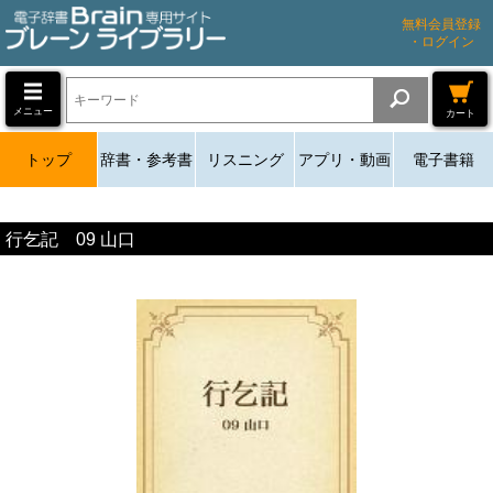
無料会員登録
・ログイン
メニュー
カート
トップ
辞書・参考書
リスニング
アプリ・動画
電子書籍
行乞記 09 山口