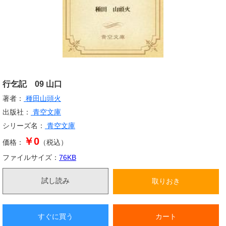
行乞記 09 山口
著者：
種田山頭火
出版社：
青空文庫
シリーズ名：
青空文庫
￥0
価格：
（税込）
ファイルサイズ：
76
KB
試し読み
取りおき
すぐに買う
カート