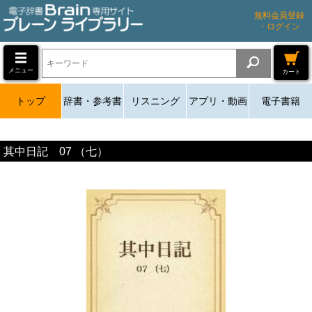
無料会員登録
・ログイン
メニュー
カート
トップ
辞書・参考書
リスニング
アプリ・動画
電子書籍
其中日記 07 （七）