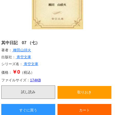
其中日記 07 （七）
著者：
種田山頭火
出版社：
青空文庫
シリーズ名：
青空文庫
￥0
価格：
（税込）
ファイルサイズ：
174
KB
試し読み
取りおき
すぐに買う
カート