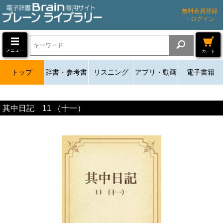
無料会員登録
・ログイン
メニュー
カート
トップ
辞書・参考書
リスニング
アプリ・動画
電子書籍
其中日記 11 （十一）