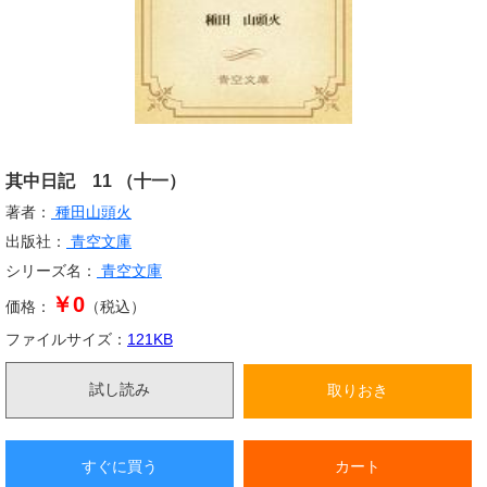
其中日記 11 （十一）
著者：
種田山頭火
出版社：
青空文庫
シリーズ名：
青空文庫
￥0
価格：
（税込）
ファイルサイズ：
121
KB
試し読み
取りおき
すぐに買う
カート