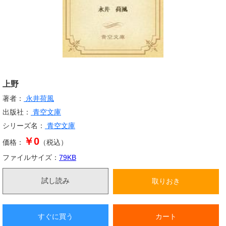
上野
著者：
永井荷風
出版社：
青空文庫
シリーズ名：
青空文庫
￥0
価格：
（税込）
ファイルサイズ：
79
KB
試し読み
取りおき
すぐに買う
カート