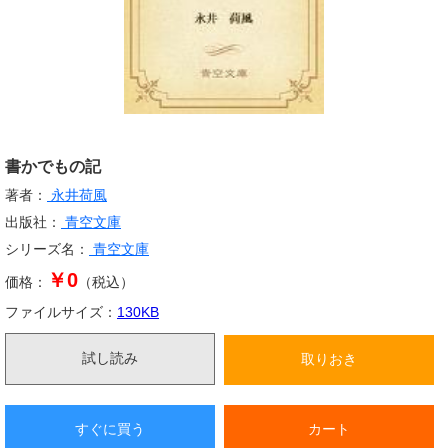
書かでもの記
著者：
永井荷風
出版社：
青空文庫
シリーズ名：
青空文庫
￥0
価格：
（税込）
ファイルサイズ：
130
KB
試し読み
取りおき
すぐに買う
カート