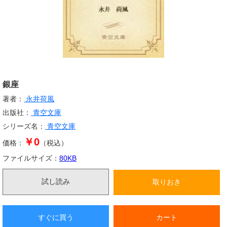
銀座
著者：
永井荷風
出版社：
青空文庫
シリーズ名：
青空文庫
￥0
価格：
（税込）
ファイルサイズ：
80
KB
試し読み
取りおき
すぐに買う
カート