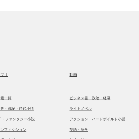
アプリ
動画
書籍一覧
ビジネス書・政治・経済
歴史・戦記・時代小説
ライトノベル
SF・ファンタジー小説
アクション・ハードボイルド小説
ノンフィクション
英語・語学