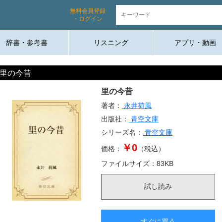
無料会員登録
・ログイン
辞書・参考書
リスニング
アプリ・動画
里の今昔
里の今昔
著者：
永井荷風
出版社：
青空文庫
シリーズ名：
青空文庫
￥0
価格：
（税込）
ファイルサイズ：
83
KB
試し読み
すぐに買う