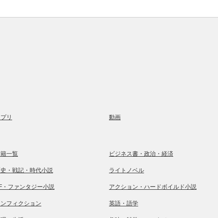
アプリ
動画
書籍一覧
ビジネス書・政治・経済
歴史・戦記・時代小説
ライトノベル
SF・ファンタジー小説
アクション・ハードボイルド小説
ノンフィクション
英語・語学