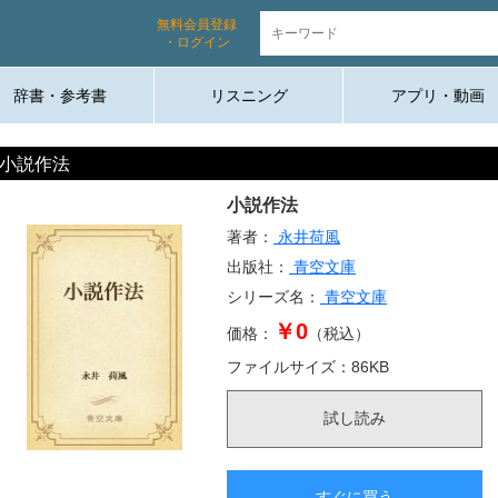
無料会員登録
・ログイン
辞書・参考書
リスニング
アプリ・動画
小説作法
小説作法
著者：
永井荷風
出版社：
青空文庫
シリーズ名：
青空文庫
￥0
価格：
（税込）
ファイルサイズ：
86
KB
試し読み
すぐに買う