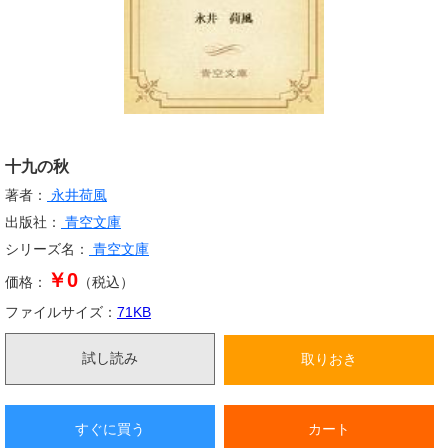
十九の秋
著者：
永井荷風
出版社：
青空文庫
シリーズ名：
青空文庫
￥0
価格：
（税込）
ファイルサイズ：
71
KB
試し読み
取りおき
すぐに買う
カート