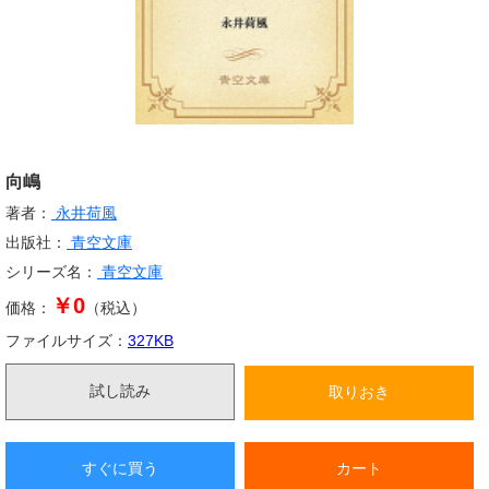
向嶋
著者：
永井荷風
出版社：
青空文庫
シリーズ名：
青空文庫
￥0
価格：
（税込）
ファイルサイズ：
327
KB
試し読み
取りおき
すぐに買う
カート