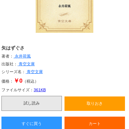
矢はずぐさ
著者：
永井荷風
出版社：
青空文庫
シリーズ名：
青空文庫
￥0
価格：
（税込）
ファイルサイズ：
361
KB
試し読み
取りおき
すぐに買う
カート