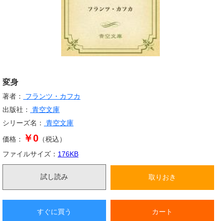
変身
著者：
フランツ・カフカ
出版社：
青空文庫
シリーズ名：
青空文庫
￥0
価格：
（税込）
ファイルサイズ：
176
KB
試し読み
取りおき
すぐに買う
カート